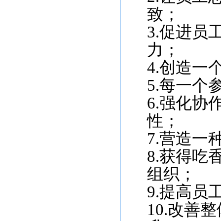
致；
3.促进
力；
4.创造
5.每一
6.强化
性；
7.营造
8.获得
组织；
9.提高
10.改